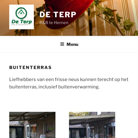
Ga
naar
DE TERP
de
B&B te Hernen
inhoud
Menu
BUITENTERRAS
Liefhebbers van een frisse neus kunnen terecht op het
buitenterras, inclusief buitenverwarming.